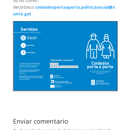
ou no correo
electrónico
coidadosportaaporta.politicasocial@x
unta.gal
Enviar comentario