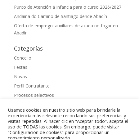
Punto de Atención á Infancia para o curso 2026/2027
Andaina do Camiño de Santiago dende Abadín
Oferta de emprego: auxiliares de axuda no fogar en
Abadín
Categorías
Concello
Festas
Novas
Perfil Contratante
Procesos selectivos
Uncategorized
Usamos cookies en nuestro sitio web para brindarle la
experiencia más relevante recordando sus preferencias y
visitas repetidas. Al hacer clic en "Aceptar todo", acepta el
uso de TODAS las cookies. Sin embargo, puede visitar
"Configuración de cookies" para proporcionar un
2023 Gestionado por
Raquel Cuadrado
consentimiento personalizado.