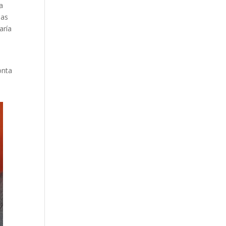
a
 as
aría
onta