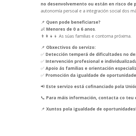
no desenvolvemento ou están en risco de 
autonomía persoal e a integración social dos m
📌
Quen pode beneficiarse?
👶
Menores de 0 a 6 anos
.
👨‍👩‍👧‍👦 As súas familias e contorna próxima.
📌
Obxectivos do servizo:
✅
Detección temperá de dificultades no d
✅
Intervención profesional e individualiza
✅
Apoio ás familias e orientación especiali
✅
Promoción da igualdade de oportunidade
📢
Este servizo está cofinanciado pola Unió
📞
Para máis información, contacta co teu 
📌
Xuntos pola igualdade de oportunidades