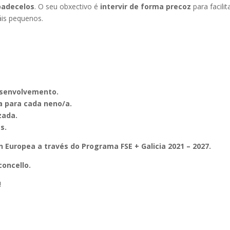
padecelos
. O seu obxectivo é
intervir de forma precoz
para facilit
áis pequenos.
esenvolvemento.
da para cada neno/a.
zada.
s.
n Europea a través do Programa FSE + Galicia 2021 – 2027.
concello.
!