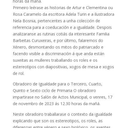
horas da mañá.
Primeiro leérase as historias de Artur e Clementina ou
Rosa Caramelo da escritora Adela Turin e a ilustradora
Nela Bosnia, pertencentes a unha colección de
referencia para a coeducación e a igualdade. Despois
analizaranse as rutinas cotiás da interesante Familia
Barbeitas Curuxeiras, e por último, falaremos do
Xénero, desmontando os mitos do patriarcado e
facendo visible a discriminación á que anda están
suxeitas as mulleres traballando os roles e os
estereotipos con diapositivas, xogos de mesa e xogos
de rol.
Obradoiro de Igualdade para o Terceiro, Cuarto,
Quinto e Sexto ciclo de Primaria O obradoiro
impartirase no Salón de Actos Municipal, o venres, 17
de novembro de 2023 ás 12.30 horas da mañá.
Neste obradoiro traballarase o contexto da igualdade
explicando que son os estereotipos, os roles, as
diferenzas entre xénero e sexo biolóxico, os axentes