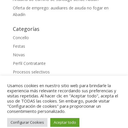
Oferta de emprego: auxiliares de axuda no fogar en
Abadín
Categorías
Concello
Festas
Novas
Perfil Contratante
Procesos selectivos
Uncategorized
Usamos cookies en nuestro sitio web para brindarle la
experiencia más relevante recordando sus preferencias y
visitas repetidas. Al hacer clic en "Aceptar todo", acepta el
uso de TODAS las cookies. Sin embargo, puede visitar
"Configuración de cookies" para proporcionar un
2023 Gestionado por
Raquel Cuadrado
consentimiento personalizado.
Implementado por
Perfect Numbers
| Ingeniería de
Control | Telemetría | Programación a Medida |
Configurar Cookies
Aceptar todo
Desarrollo de Proyectos | Apps