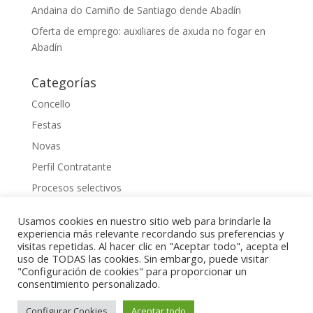
Andaina do Camiño de Santiago dende Abadín
Oferta de emprego: auxiliares de axuda no fogar en
Abadín
Categorías
Concello
Festas
Novas
Perfil Contratante
Procesos selectivos
Uncategorized
Usamos cookies en nuestro sitio web para brindarle la
experiencia más relevante recordando sus preferencias y
visitas repetidas. Al hacer clic en "Aceptar todo", acepta el
uso de TODAS las cookies. Sin embargo, puede visitar
"Configuración de cookies" para proporcionar un
2023 Gestionado por
Raquel Cuadrado
consentimiento personalizado.
Implementado por
Perfect Numbers
| Ingeniería de
Control | Telemetría | Programación a Medida |
Configurar Cookies
Aceptar todo