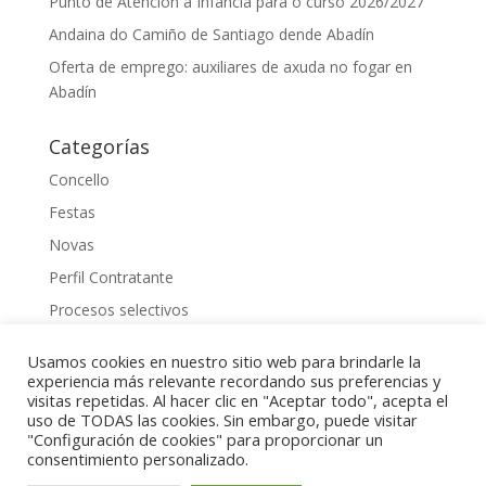
Punto de Atención á Infancia para o curso 2026/2027
Andaina do Camiño de Santiago dende Abadín
Oferta de emprego: auxiliares de axuda no fogar en
Abadín
Categorías
Concello
Festas
Novas
Perfil Contratante
Procesos selectivos
Uncategorized
Usamos cookies en nuestro sitio web para brindarle la
experiencia más relevante recordando sus preferencias y
visitas repetidas. Al hacer clic en "Aceptar todo", acepta el
uso de TODAS las cookies. Sin embargo, puede visitar
"Configuración de cookies" para proporcionar un
2023 Gestionado por
Raquel Cuadrado
consentimiento personalizado.
Implementado por
Perfect Numbers
| Ingeniería de