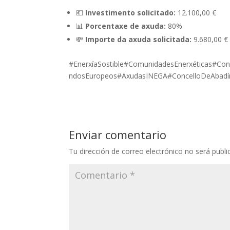
💶
Investimento solicitado:
12.100,00 €
📊
Porcentaxe de axuda:
80%
💸
Importe da axuda solicitada:
9.680,00 €
#EnerxíaSostible#ComunidadesEnerxéticas#Conce
ndosEuropeos#AxudasINEGA#ConcelloDeAbadín#
Enviar comentario
Tu dirección de correo electrónico no será publi