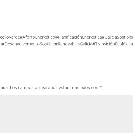
lloVerde#AforroEnerxético#PlanificaciónEnerxética#GaliciaSostibl
DesenvolvementoSostible#RenovablesGalicia#TransiciónEcolóxic
cada.
Los campos obligatorios están marcados con
*