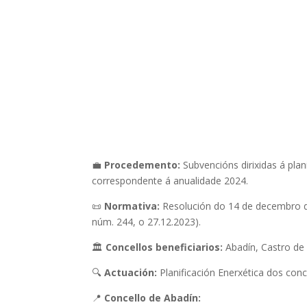
💼
Procedemento:
Subvencións dirixidas á plan
correspondente á anualidade 2024.
📜
Normativa:
Resolución do 14 de decembro de
núm. 244, o 27.12.2023).
🏛️
Concellos beneficiarios:
Abadín, Castro de R
🔍
Actuación:
Planificación Enerxética dos conce
📍
Concello de Abadín: