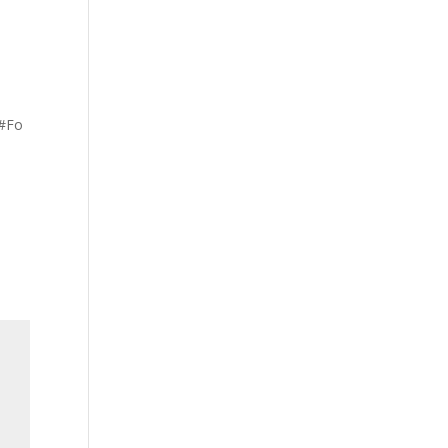
e#Fo
a