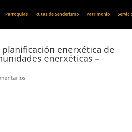
Parroquias
Rutas de Senderismo
Patrimonio
Servici
 planificación enerxética de
munidades enerxéticas –
omentarios