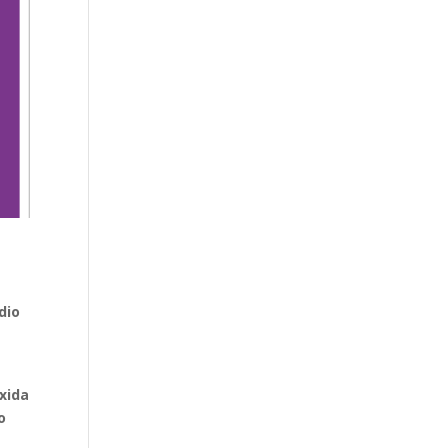
dio
ixida
o