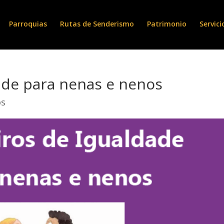
Parroquias
Rutas de Senderismo
Patrimonio
Servici
ade para nenas e nenos
os