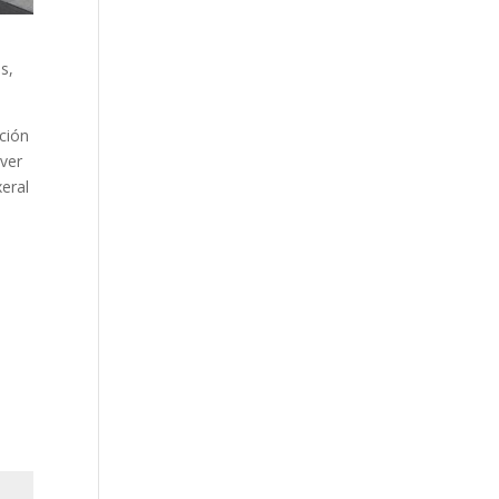
s,
ación
 ver
xeral