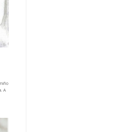
amiño
a. A