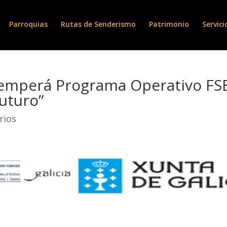
Parroquias
Rutas de Senderismo
Patrimonio
Servici
emperá Programa Operativo FSE 
futuro”
rios