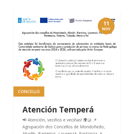
11
NOV
CONCELLO
Atención Temperá
📢 Atención, veciños e veciñas! 🌍🤝 📌
Agrupación dos Concellos de Mondoñedo,
Abadín, Barreiros, Lourenzá, Pastoriza, A