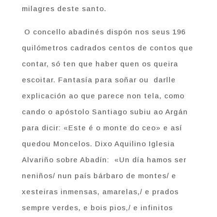
milagres deste santo.
O concello abadinés dispón nos seus 196
quilómetros cadrados centos de contos que
contar, só ten que haber quen os queira
escoitar. Fantasía para soñar ou darlle
explicación ao que parece non tela, como
cando o apóstolo Santiago subiu ao Argán
para dicir: «Este é o monte do ceo» e así
quedou Moncelos. Dixo Aquilino Iglesia
Alvariño sobre Abadín: «Un día hamos ser
neniños/ nun país bárbaro de montes/ e
xesteiras inmensas, amarelas,/ e prados
sempre verdes, e bois pios,/ e infinitos