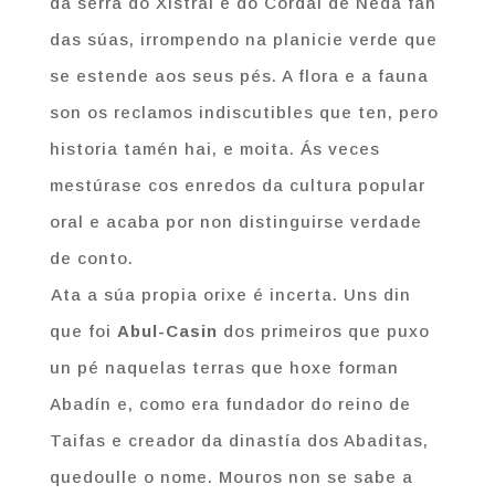
da serra do Xistral e do Cordal de Neda fan
das súas, irrompendo na planicie verde que
se estende aos seus pés. A flora e a fauna
son os reclamos indiscutibles que ten, pero
historia tamén hai, e moita. Ás veces
mestúrase cos enredos da cultura popular
oral e acaba por non distinguirse verdade
de conto.
Ata a súa propia orixe é incerta. Uns din
que foi
Abul-Casin
dos primeiros que puxo
un pé naquelas terras que hoxe forman
Abadín e, como era fundador do reino de
Taifas e creador da dinastía dos Abaditas,
quedoulle o nome. Mouros non se sabe a