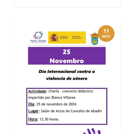
11
NOV